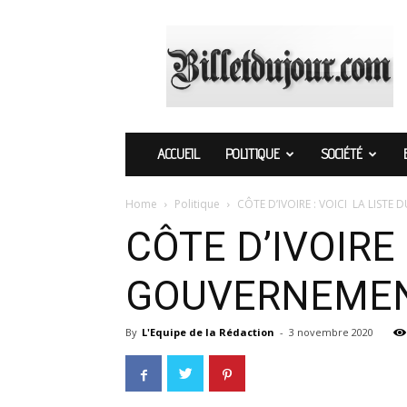
Billetdujour.com
ACCUEIL
POLITIQUE
SOCIÉTÉ
Home
Politique
CÔTE D’IVOIRE : VOICI LA LIST
CÔTE D’IVOIRE 
GOUVERNEMEN
By
L'Equipe de la Rédaction
-
3 novembre 2020