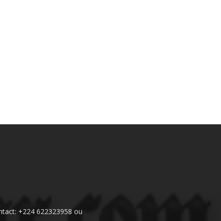
 Contact: +224 622323958 ou