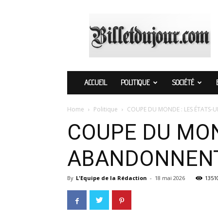
Billetdujour.com
ACCUEIL
POLITIQUE
SOCIÉTÉ
Home
Politique
COUPE DU MONDE : LES ÉTATS-
COUPE DU MON
ABANDONNENT 
By
L'Equipe de la Rédaction
-
18 mai 2026
1351