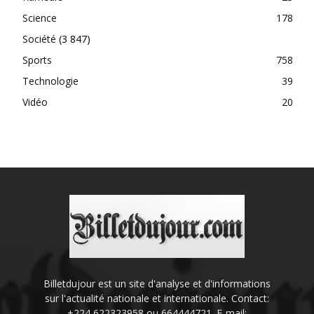
Science
178
Société
(3 847)
Sports
758
Technologie
39
Vidéo
20
Billetdujour est un site d'analyse et d'informations
sur l'actualité nationale et internationale. Contact:
+224 622323958 ou 664444721. E-mail: