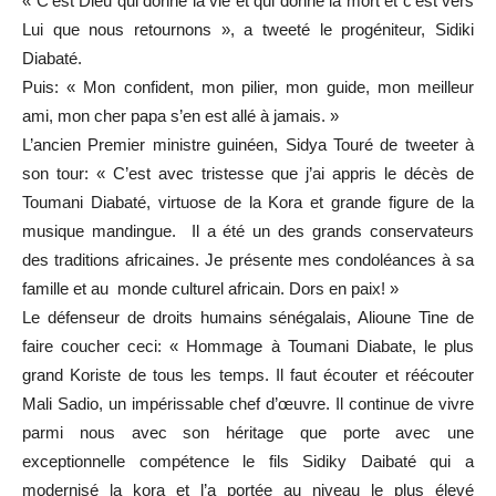
« C’est Dieu qui donne la vie et qui donne la mort et c’est vers
Lui que nous retournons », a tweeté le progéniteur, Sidiki
Diabaté.
Puis: « Mon confident, mon pilier, mon guide, mon meilleur
ami, mon cher papa s’en est allé à jamais. »
L’ancien Premier ministre guinéen, Sidya Touré de tweeter à
son tour: « C’est avec tristesse que j’ai appris le décès de
Toumani Diabaté, virtuose de la Kora et grande figure de la
musique mandingue. Il a été un des grands conservateurs
des traditions africaines. Je présente mes condoléances à sa
famille et au monde culturel africain. Dors en paix! »
Le défenseur de droits humains sénégalais, Alioune Tine de
faire coucher ceci: « Hommage à Toumani Diabate, le plus
grand Koriste de tous les temps. Il faut écouter et réécouter
Mali Sadio, un impérissable chef d’œuvre. Il continue de vivre
parmi nous avec son héritage que porte avec une
exceptionnelle compétence le fils Sidiky Daibaté qui a
modernisé la kora et l’a portée au niveau le plus élevé