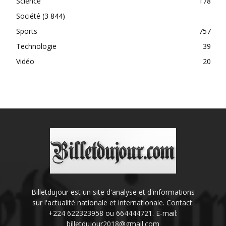
Science
178
Société
(3 844)
Sports
757
Technologie
39
Vidéo
20
Billetdujour est un site d'analyse et d'informations
sur l'actualité nationale et internationale. Contact:
+224 622323958 ou 664444721. E-mail:
billetdujour2018@gmail.com