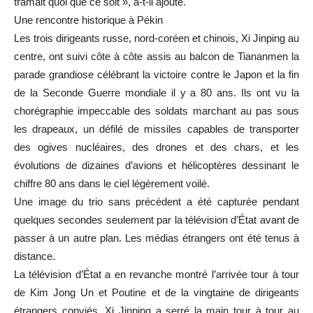
tramait quoi que ce soit », a-t-il ajouté.
Une rencontre historique à Pékin
Les trois dirigeants russe, nord-coréen et chinois, Xi Jinping au
centre, ont suivi côte à côte assis au balcon de Tiananmen la
parade grandiose célébrant la victoire contre le Japon et la fin
de la Seconde Guerre mondiale il y a 80 ans. Ils ont vu la
chorégraphie impeccable des soldats marchant au pas sous
les drapeaux, un défilé de missiles capables de transporter
des ogives nucléaires, des drones et des chars, et les
évolutions de dizaines d’avions et hélicoptères dessinant le
chiffre 80 ans dans le ciel légèrement voilé.
Une image du trio sans précédent a été capturée pendant
quelques secondes seulement par la télévision d’État avant de
passer à un autre plan. Les médias étrangers ont été tenus à
distance.
La télévision d’État a en revanche montré l’arrivée tour à tour
de Kim Jong Un et Poutine et de la vingtaine de dirigeants
étrangers conviés. Xi Jinping a serré la main tour à tour au