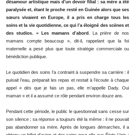
désamour artistique mais d’un devoir filial : sa mère a été
paralysée et, étant le proche resté en Guinée alors que ses
sœurs vivaient en Europe, il a pris en charge tous les
soins et la vie quotidienne, ce qui l’a éloigné des scènes et
des studios. « Les mamans d’abord
. La prière de nos
mamans compte beaucoup », dit-il, rappelant que la foi
maternelle a pesé plus que toute stratégie commerciale ou
bénédiction publique.
Le quotidien des soins l’a contraint à suspendre sa carrière : il
puisait l’eau, préparait les repas et restait à l’écoute à chaque
appel « dès que je fais un pas, elle m’appelle Dady. Oui
maman » et il a assumé ce rôle pendant environ douze ans.
Pendant cette période, le public le questionnait sans cesse sur
son silence ; sa réponse a toujours été la même : il ne pouvait
pas abandonner sa mère. Après de longues démarches, il a
obtenu un billet d’avion et des soins pour elle aux États-Unis ;