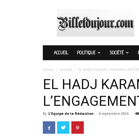
Billetdujour.com
ACCUEIL
POLITIQUE
SOCIÉTÉ
Home
Société
EL HADJ KARAMO DIAWARA INSIST
EL HADJ KARA
L’ENGAGEMENT
By
L'Equipe de la Rédaction
-
4 septembre 2024