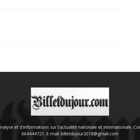
'analyse et d'informations sur l'actualité nationale et internationale.
664444721. E-mail: billetdujour2018@gmail.com