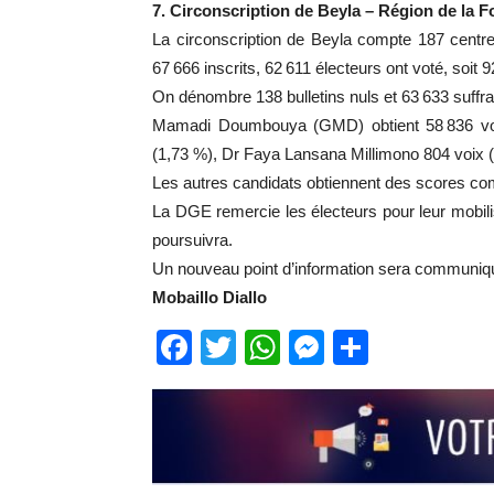
7. Circonscription de Beyla – Région de la F
La circonscription de Beyla compte 187 centr
67 666 inscrits, 62 611 électeurs ont voté, soit 9
On dénombre 138 bulletins nuls et 63 633 suff
Mamadi Doumbouya (GMD) obtient 58 836 voi
(1,73 %), Dr Faya Lansana Millimono 804 voix (1
Les autres candidats obtiennent des scores com
La DGE remercie les électeurs pour leur mobilisa
poursuivra.
Un nouveau point d’information sera communiq
Mobaillo Diallo
Facebook
Twitter
WhatsApp
Messenge
Partage