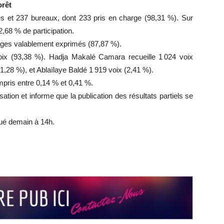
orêt
es et 237 bureaux, dont 233 pris en charge (98,31 %). Sur
2,68 % de participation.
rages valablement exprimés (87,87 %).
x (93,38 %). Hadja Makalé Camara recueille 1 024 voix
,28 %), et Ablaïlaye Baldé 1 919 voix (2,41 %).
pris entre 0,14 % et 0,41 %.
tion et informe que la publication des résultats partiels se
ué demain à 14h.
r
r