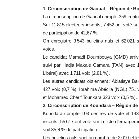
1. Circonscription de Gaoual – Région de B
La circonscription de Gaoual compte 359 centre
Sur 11 815 électeurs inscrits, 7 452 ont voté su
de participation de 42,67 %.
On enregistre 3 543 bulletins nuls et 62 021
votes.
Le candidat Mamadi Doumbouya (GMD) arrive l
suivi par Hadja Makalé Camara (FAN) avec 1 
Libéral) avec 1 711 voix (2,81 %).
Les autres candidats obtiennent : Ablaïlaye 
427 voix (0,7 %), Ibrahima Abécila (NGL) 751 
et Mohamed Chérif Tounkara 323 voix (0,5 %).
2. Circonscription de Koundara – Région de
Koundara compte 103 centres de vote et 143 
inscrits, 55 617 ont voté sur la liste d’émargem
soit 85,9 % de participation.
Les bulletins nuls sont au nombre de 2 010 et l