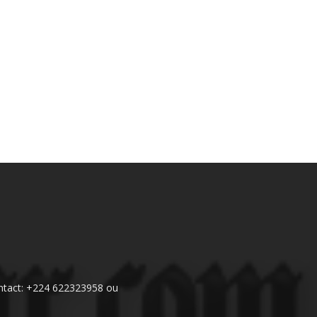
 Contact: +224 622323958 ou