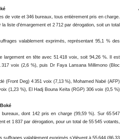
oké
s de vote et 346 bureaux, tous entièrement pris en charge.
r la liste d’émargement et 2 712 par dérogation, soit un total
 suffrages valablement exprimés, représentant 95,1 % des
argement en tête avec 51 418 voix, soit 94,26 %. Il est
317 voix (2,6 %), puis Dr Faya Lansana Millimono (Bloc
Baldé (Front Deg) 4 351 voix (7,13 %), Mohamed Nabé (AFP)
voix (1,23 %), El Hadj Bouna Keïta (RGP) 306 voix (0,5 %)
 Boké
bureaux, dont 142 pris en charge (99,59 %). Sur 65 547
ent et 1 837 par dérogation, pour un total de 55 545 votants,
es suffrages valablement exprimés s’élèvent à 55 644 (86,33