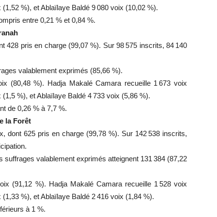
(1,52 %), et Ablaïlaye Baldé 9 080 voix (10,02 %).
ompris entre 0,21 % et 0,84 %.
aranah
 428 pris en charge (99,07 %). Sur 98 575 inscrits, 84 140
ffrages valablement exprimés (85,66 %).
x (80,48 %). Hadja Makalé Camara recueille 1 673 voix
(1,5 %), et Ablaïlaye Baldé 4 733 voix (5,86 %).
nt de 0,26 % à 7,7 %.
 la Forêt
 dont 625 pris en charge (99,78 %). Sur 142 538 inscrits,
cipation.
es suffrages valablement exprimés atteignent 131 384 (87,22
x (91,12 %). Hadja Makalé Camara recueille 1 528 voix
(1,33 %), et Ablaïlaye Baldé 2 416 voix (1,84 %).
férieurs à 1 %.