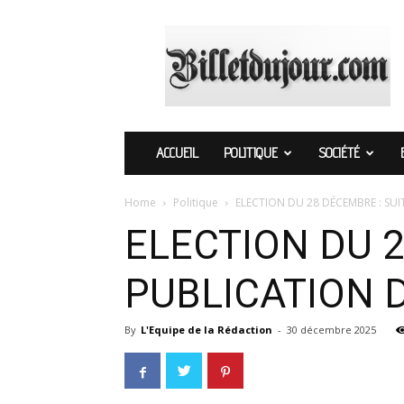
Billetdujour.com
ACCUEIL
POLITIQUE
SOCIÉTÉ
Home
Politique
ELECTION DU 28 DÉCEMBRE : SUIT
ELECTION DU 2
PUBLICATION D
By
L'Equipe de la Rédaction
-
30 décembre 2025