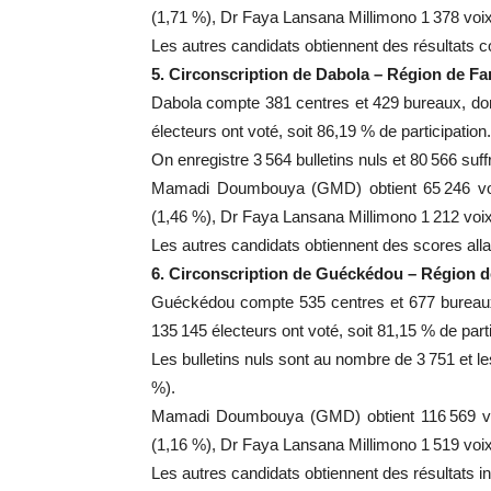
(1,71 %), Dr Faya Lansana Millimono 1 378 voix 
Les autres candidats obtiennent des résultats c
5. Circonscription de Dabola – Région de F
Dabola compte 381 centres et 429 bureaux, dont
électeurs ont voté, soit 86,19 % de participation.
On enregistre 3 564 bulletins nuls et 80 566 su
Mamadi Doumbouya (GMD) obtient 65 246 voi
(1,46 %), Dr Faya Lansana Millimono 1 212 voix 
Les autres candidats obtiennent des scores alla
6. Circonscription de Guéckédou – Région de
Guéckédou compte 535 centres et 677 bureaux,
135 145 électeurs ont voté, soit 81,15 % de parti
Les bulletins nuls sont au nombre de 3 751 et l
%).
Mamadi Doumbouya (GMD) obtient 116 569 voi
(1,16 %), Dr Faya Lansana Millimono 1 519 voix 
Les autres candidats obtiennent des résultats in