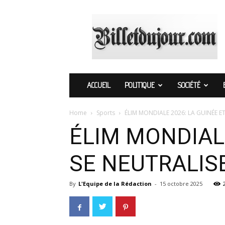
Billetdujour.com
ACCUEIL
POLITIQUE
SOCIÉTÉ
Home
Sports
ÉLIM MONDIALE 2026: LA GUINÉE 
ÉLIM MONDIAL
SE NEUTRALI
By
L'Equipe de la Rédaction
-
15 octobre 2025