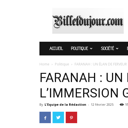
Billetdujour.com
ACCUEIL
POLITIQUE
SOCIÉTÉ
Home
Politique
FARANAH : UN ÉLAN DE FERVEU
FARANAH : UN
L’IMMERSION
By
L'Equipe de la Rédaction
-
12 février 2025
1