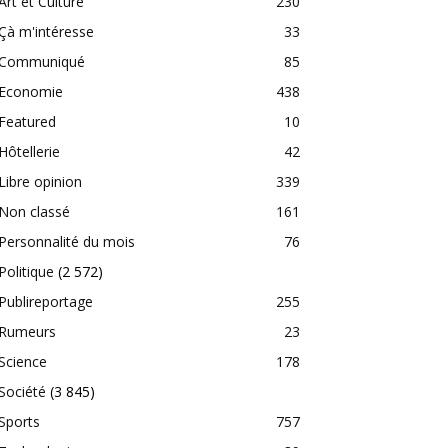
Art et Culture
230
Çà m'intéresse
33
Communiqué
85
Economie
438
Featured
10
Hôtellerie
42
Libre opinion
339
Non classé
161
Personnalité du mois
76
Politique
(2 572)
Publireportage
255
Rumeurs
23
Science
178
Société
(3 845)
Sports
757