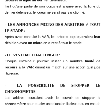
dépasse la ligne du dernier défenseur
.
Tant qu’une partie de son corps est alignée avec la ligne du
dernier défenseur, le joueur ne serait pas sanctionné.
▫️ 𝗟𝗘𝗦 𝗔𝗡𝗡𝗢𝗡𝗖𝗘𝗦 𝗠𝗜𝗖𝗥𝗢 𝗗𝗘𝗦 𝗔𝗥𝗕𝗜𝗧𝗥𝗘𝗦 À 𝗧𝗢𝗨𝗧
𝗟𝗘 𝗦𝗧𝗔𝗗𝗘 :
Après avoir consulté la VAR, les arbitres
expliqueraient leur
décision avec un micro en direct à tout le stade
.
▫️ 𝗟𝗘 𝗦𝗬𝗦𝗧𝗘𝗠𝗘 𝗖𝗛𝗔𝗟𝗟𝗘𝗡𝗚𝗘𝗥 :
Chaque entraîneur pourrait utiliser
un nombre limité de
recours à la VAR
durant un match sur une action qu’il juge
litigieuse.
▫️ 𝗟𝗔 𝗣𝗢𝗦𝗦𝗜𝗕𝗜𝗟𝗜𝗧𝗘 𝗗𝗘 𝗦𝗧𝗢𝗣𝗣𝗘𝗥 𝗟𝗘
𝗖𝗛𝗥𝗢𝗡𝗢𝗠𝗘𝗧𝗥𝗘 :
Les arbitres pourraient avoir le pouvoir de
stopper le
chronomètre
pour étudier une situation litigieuse ou en cas de