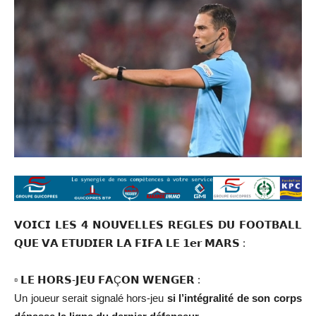
𝗩𝗢𝗜𝗖𝗜 𝗟𝗘𝗦 𝟰 𝗡𝗢𝗨𝗩𝗘𝗟𝗟𝗘𝗦 𝗥𝗘𝗚𝗟𝗘𝗦 𝗗𝗨 𝗙𝗢𝗢𝗧𝗕𝗔𝗟𝗟
𝗤𝗨𝗘 𝗩𝗔 𝗘𝗧𝗨𝗗𝗜𝗘𝗥 𝗟𝗔 𝗙𝗜𝗙𝗔 𝗟𝗘 𝟭𝗲𝗿 𝗠𝗔𝗥𝗦 :
▫️ 𝗟𝗘 𝗛𝗢𝗥𝗦-𝗝𝗘𝗨 𝗙𝗔Ç𝗢𝗡 𝗪𝗘𝗡𝗚𝗘𝗥 :
Un joueur serait signalé hors-jeu
si l’intégralité de son corps