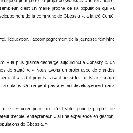
indiquée pour porter le projet de Gbessia. Une fois maire,
ssembleur, c’est un maire proche de sa population qui va
développement de la commune de Gbessia », a lancé Conté,
nté, l’éducation, l’accompagnement de la jeunesse féminine
lam, « la plus grande décharge aujourd’hui à Conakry », un
mes de santé ». « Nous avons un projet avec de grandes
ement », a-t-il promis, visant aussi les ports artisanaux
 prioritaire. On ne peut pas aller au développement dans
 utile : « Voter pour moi, c’est voter pour le progrès de
teur d’école, entrepreneur. J’ai une expérience en gestion.
populations de Gbessia. »