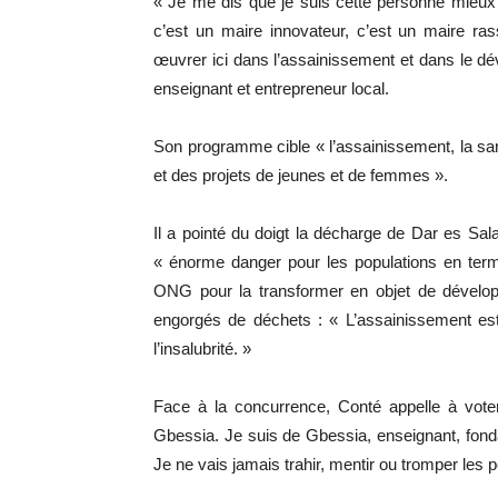
« Je me dis que je suis cette personne mieux 
c’est un maire innovateur, c’est un maire ra
œuvrer ici dans l’assainissement et dans le 
enseignant et entrepreneur local.
Son programme cible « l’assainissement, la sa
et des projets de jeunes et de femmes ».
Il a pointé du doigt la décharge de Dar es Sa
« énorme danger pour les populations en ter
ONG pour la transformer en objet de développ
engorgés de déchets : « L’assainissement est
l’insalubrité. »
Face à la concurrence, Conté appelle à voter
Gbessia. Je suis de Gbessia, enseignant, fonda
Je ne vais jamais trahir, mentir ou tromper les 