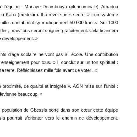
nté l’équipe : Morlaye Doumbouya (plurinominale), Amadou
ou Kaba (médecin). Il a révélé un « secret » : un système
familles contribuent symboliquement 50 000 francs. Sur 1000
des, mais tous seront soignés gratuitement. Cela financera
 de développement. »
nts d’âge scolaire ne vont pas à l’école. Une contribution
enseignement pour tous. » Il conclut sur un ton spirituel :
 sa terre. Réfléchissez mille fois avant de voter ! »
 proximité, de qualité et intégrée ». AGN mise sur l’unité :
l devienne beaucoup. »
a population de Gbessia porte dans son cœur cette équipe
 pourrait s’orienter vers le chemin de développement.