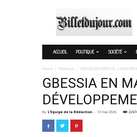
Billetdujour.com
ACCUEIL
POLITIQUE
SOCIÉTÉ
Home
Politique
GBESSIA EN MARCHE : L’AGN PR
GBESSIA EN M
DÉVELOPPEMEN
By
L'Equipe de la Rédaction
-
13 mai 2026
2267