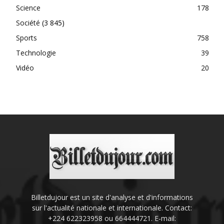
Science
178
Société
(3 845)
Sports
758
Technologie
39
Vidéo
20
Billetdujour est un site d'analyse et d'informations
sur l'actualité nationale et internationale. Contact:
+224 622323958 ou 664444721. E-mail: