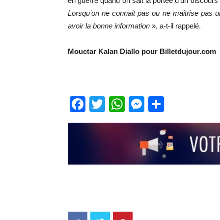
en guerre quand on sait la portée d’un discours r
Lorsqu’on ne connait pas ou ne maitrise pas u
avoir la bonne information
», a-t-il rappelé.
Mouctar Kalan Diallo pour Billetdujour.com
Facebook
Twitter
WhatsApp
Messenge
Partage