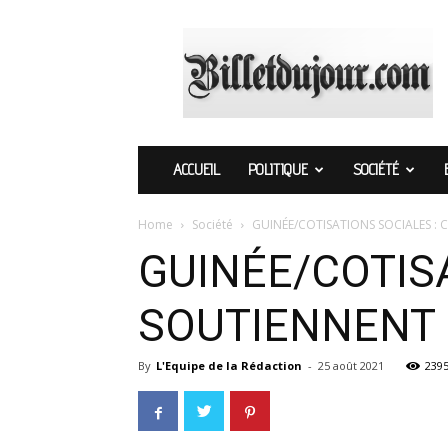
Billetdujour.com
ACCUEIL
POLITIQUE
SOCIÉTÉ
Home
Société
GUINÉE/COTISATIONS SOCIALES : 
GUINÉE/COTIS
SOUTIENNENT 
By
L'Equipe de la Rédaction
-
25 août 2021
239