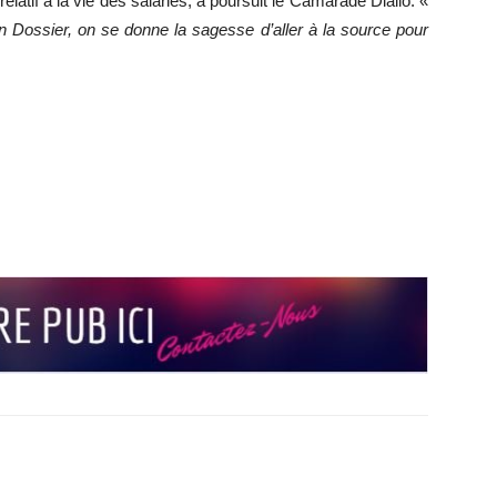
elatif à la vie des salariés, a poursuit le Camarade Diallo. «
n Dossier, on se donne la sagesse d’aller à la source pour
r
r