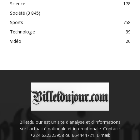
Science
178
Société
(3 845)
Sports
758
Technologie
39
Vidéo
20
Billetdujour est un site d'analyse et d'informations
sur l'actualité nationale et internationale. Contact:
+224 622323958 ou 664444721. E-mail: