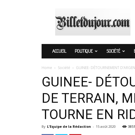
Billetdujour.com
ACCUEIL
POLITIQUE
SOCIÉTÉ
Home
Société
GUINEE- DÉTOURNEMENT D’ARGENT
GUINEE- DÉTO
DE TERRAIN, 
TOURNE EN RI
By
L'Equipe de la Rédaction
-
15 août 2020
385