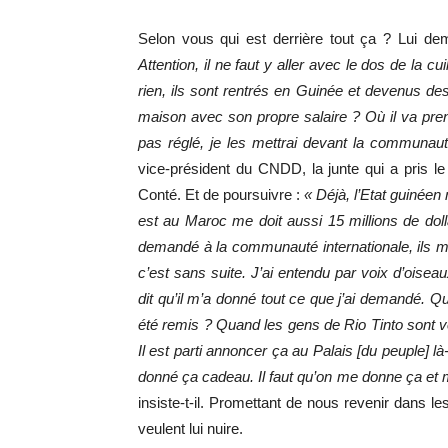
Selon vous qui est derrière tout ça ? Lui dem
Attention, il ne faut y aller avec le dos de la c
rien, ils sont rentrés en Guinée et devenus des
maison avec son propre salaire ? Où il va prend
pas réglé, je les mettrai devant la communauté
vice-président du CNDD, la junte qui a pris 
Conté. Et de poursuivre :
« Déjà, l’Etat guinéen
est au Maroc me doit aussi 15 millions de doll
demandé à la communauté internationale, ils m’o
c’est sans suite. J’ai entendu par voix d’oisea
dit qu’il m’a donné tout ce que j’ai demandé. Qu
été remis ? Quand les gens de Rio Tinto sont venu
Il est parti annoncer ça au Palais [du peuple] l
donné ça cadeau. Il faut qu’on me donne ça et mo
insiste-t-il. Promettant de nous revenir dans l
veulent lui nuire.