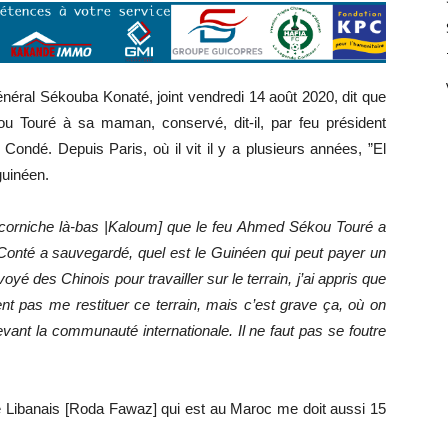
général Sékouba Konaté, joint vendredi 14 août 2020, dit que
kou Touré à sa maman, conservé, dit-il, par feu président
Condé. Depuis Paris, où il vit il y a plusieurs années, ”El
guinéen.
a corniche là-bas |Kaloum] que le feu Ahmed Sékou Touré a
nté a sauvegardé, quel est le Guinéen qui peut payer un
voyé des Chinois pour travailler sur le terrain, j’ai appris que
ent pas me restituer ce terrain, mais c’est grave ça, où on
evant la communauté internationale. Il ne faut pas se foutre
 Le Libanais [Roda Fawaz] qui est au Maroc me doit aussi 15