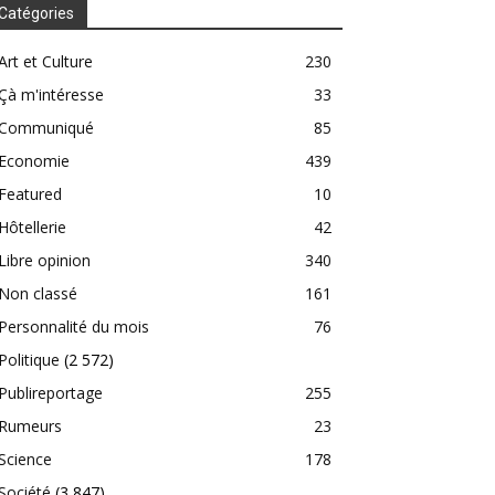
Catégories
Art et Culture
230
Çà m'intéresse
33
Communiqué
85
Economie
439
Featured
10
Hôtellerie
42
Libre opinion
340
Non classé
161
Personnalité du mois
76
Politique
(2 572)
Publireportage
255
Rumeurs
23
Science
178
Société
(3 847)