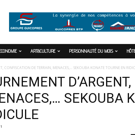
ECONOMIE
ART&CULTURE
PERSONNALITÉ DU MOIS
HÔTE
, CONFISCATION DE TERRAIN, MENACES,… SEKOUBA KONATE TOURNE EN RIDI
URNEMENT D’ARGENT,
MENACES,… SEKOUBA 
DICULE
11