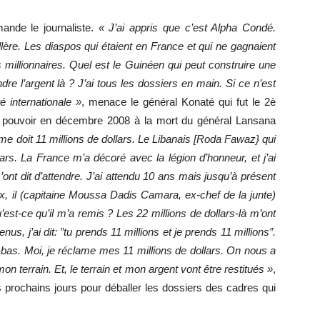
ande le journaliste.
« J’ai appris que c’est Alpha Condé.
uillère. Les diaspos qui étaient en France et qui ne gagnaient
 millionnaires. Quel est le Guinéen qui peut construire une
re l’argent là ? J’ai tous les dossiers en main. Si ce n’est
 internationale »
, menace le général Konaté qui fut le 2è
le pouvoir en décembre 2008 à la mort du général Lansana
 me doit 11 millions de dollars. Le Libanais [Roda Fawaz} qui
ars. La France m’a décoré avec la légion d’honneur, et j’ai
nt dit d’attendre. J’ai attendu 10 ans mais jusqu’à présent
ux, il (capitaine Moussa Dadis Camara, ex-chef de la junte)
’est-ce qu’il m’a remis ? Les 22 millions de dollars-là m’ont
s, j’ai dit: ”tu prends 11 millions et je prends 11 millions”.
à-bas. Moi, je réclame mes 11 millions de dollars. On nous a
n terrain. Et, le terrain et mon argent vont être restitués »
,
es prochains jours pour déballer les dossiers des cadres qui