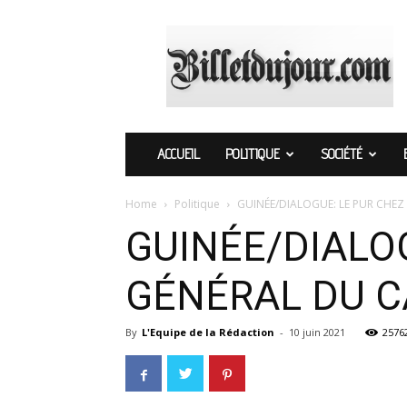
Billetdujour.com
ACCUEIL
POLITIQUE
SOCIÉTÉ
Home
Politique
GUINÉE/DIALOGUE: LE PUR CHEZ
GUINÉE/DIALOG
GÉNÉRAL DU 
By
L'Equipe de la Rédaction
-
10 juin 2021
2576