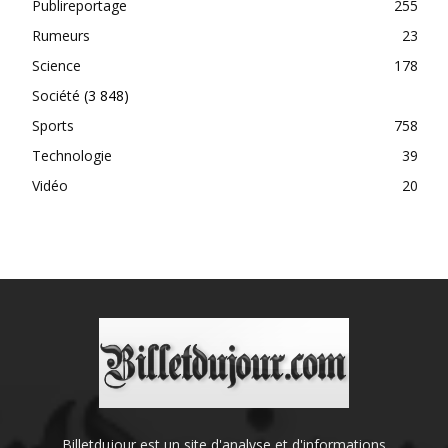
Publireportage
255
Rumeurs
23
Science
178
Société
(3 848)
Sports
758
Technologie
39
Vidéo
20
Billetdujour est un site d'analyse et d'informations