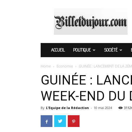
Billetdujour.com
ACCUEIL
POLITIQUE
SOCIÉTÉ
Home
Economie
GUINÉE : LANCEMENT DE LA 2ÈM
GUINÉE : LAN
WEEK-END DU D
By
L'Equipe de la Rédaction
-
10 mai 2024
3112