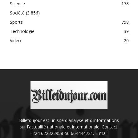
Science
178
Société
(3 856)
Sports
758
Technologie
39
Vidéo
20
Billetdujour est un site d'analyse et d'informations
sur l'actualité nationale et internationale. Contact:
+224 622323958 ou 664444721. E-mail: