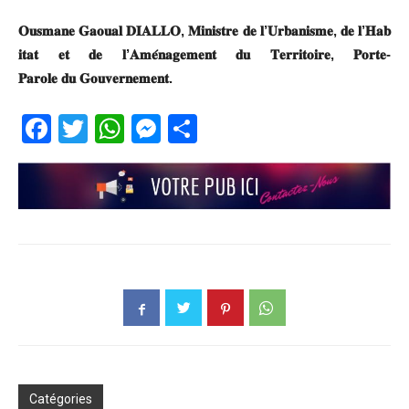
𝐎𝐮𝐬𝐦𝐚𝐧𝐞 𝐆𝐚𝐨𝐮𝐚𝐥 𝐃𝐈𝐀𝐋𝐋𝐎, 𝐌𝐢𝐧𝐢𝐬𝐭𝐫𝐞 𝐝𝐞 𝐥’𝐔𝐫𝐛𝐚𝐧𝐢𝐬𝐦𝐞, 𝐝𝐞 𝐥’𝐇𝐚𝐛
𝐢𝐭𝐚𝐭 𝐞𝐭 𝐝𝐞 𝐥’𝐀𝐦𝐞́𝐧𝐚𝐠𝐞𝐦𝐞𝐧𝐭 𝐝𝐮 𝐓𝐞𝐫𝐫𝐢𝐭𝐨𝐢𝐫𝐞, 𝐏𝐨𝐫𝐭𝐞-
𝐏𝐚𝐫𝐨𝐥𝐞 𝐝𝐮 𝐆𝐨𝐮𝐯𝐞𝐫𝐧𝐞𝐦𝐞𝐧𝐭.
Facebook
Twitter
WhatsApp
Messenger
Partager
Catégories