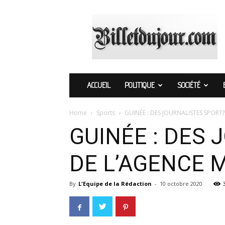
Billetdujour.com
ACCUEIL
POLITIQUE
SOCIÉTÉ
Home
Sports
GUINÉE : DES JOURNALISTES SPORT
GUINÉE : DES 
DE L’AGENCE 
By
L'Equipe de la Rédaction
-
10 octobre 2020