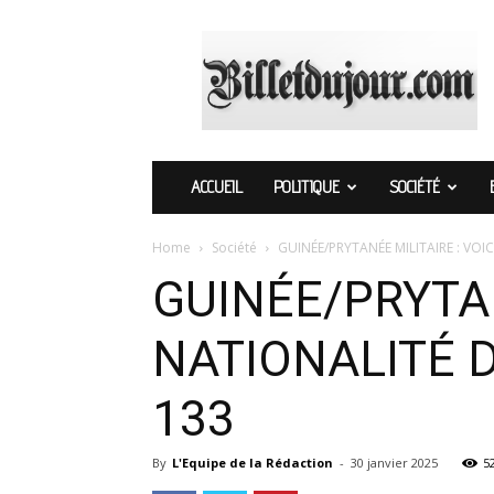
Billetdujour.com
ACCUEIL
POLITIQUE
SOCIÉTÉ
Home
Société
GUINÉE/PRYTANÉE MILITAIRE : VOIC
GUINÉE/PRYTAN
NATIONALITÉ 
133
By
L'Equipe de la Rédaction
-
30 janvier 2025
5