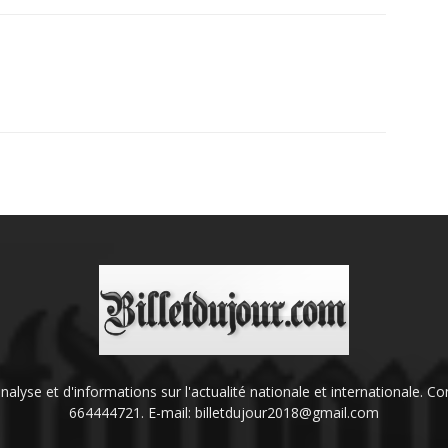
'analyse et d'informations sur l'actualité nationale et internationale.
664444721. E-mail: billetdujour2018@gmail.com