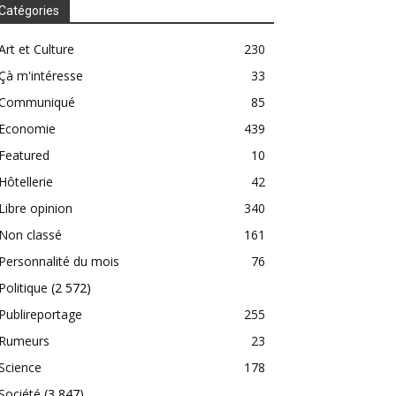
Catégories
Art et Culture
230
Çà m'intéresse
33
Communiqué
85
Economie
439
Featured
10
Hôtellerie
42
Libre opinion
340
Non classé
161
Personnalité du mois
76
Politique
(2 572)
Publireportage
255
Rumeurs
23
Science
178
Société
(3 847)