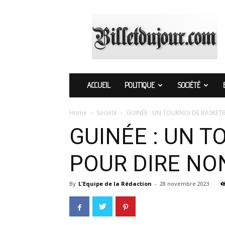
Billetdujour.com
ACCUEIL
POLITIQUE
SOCIÉTÉ
Home
Société
GUINÉE : UN TOURNOI DE BASKETB
GUINÉE : UN 
POUR DIRE NON
By
L'Equipe de la Rédaction
-
28 novembre 2023