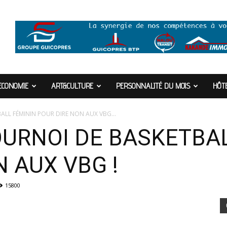
ECONOMIE
ART&CULTURE
PERSONNALITÉ DU MOIS
HÔTE
ALL FÉMININ POUR DIRE NON AUX VBG...
TOURNOI DE BASKETBA
 AUX VBG !
15800