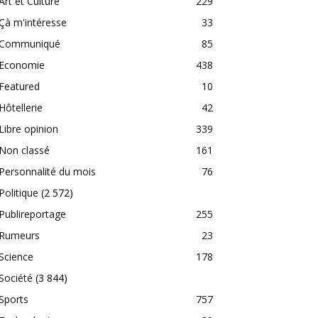
Art et Culture
229
Çà m'intéresse
33
Communiqué
85
Economie
438
Featured
10
Hôtellerie
42
Libre opinion
339
Non classé
161
Personnalité du mois
76
Politique
(2 572)
Publireportage
255
Rumeurs
23
Science
178
Société
(3 844)
Sports
757