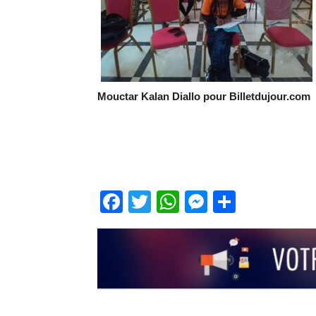
Mouctar Kalan Diallo pour Billetdujour.com
Facebook
Twitter
WhatsApp
Messenge
Partage