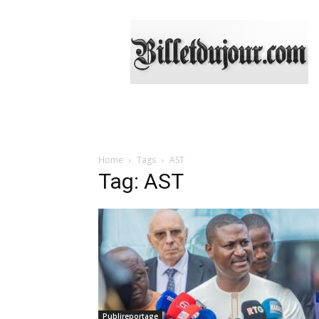
Billetdujour.com
Home
Tags
AST
Tag: AST
Publireportage