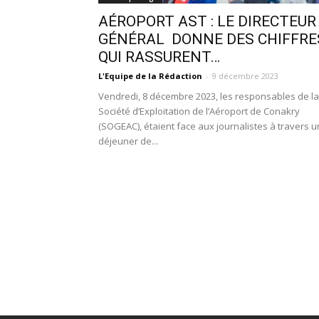
AÉROPORT AST : LE DIRECTEUR
GÉNÉRAL DONNE DES CHIFFRE
QUI RASSURENT…
L'Equipe de la Rédaction
-
9 décembre 2023
Vendredi, 8 décembre 2023, les responsables de l
Société d’Exploitation de l’Aéroport de Conakry
(SOGEAC), étaient face aux journalistes à travers u
déjeuner de...