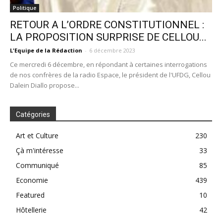
Politique
RETOUR A L’ORDRE CONSTITUTIONNEL :
LA PROPOSITION SURPRISE DE CELLOU...
L'Equipe de la Rédaction
-
6 décembre 2023
Ce mercredi 6 décembre, en répondant à certaines interrogations
de nos confrères de la radio Espace, le président de l'UFDG, Cellou
Dalein Diallo propose...
Catégories
Art et Culture
230
Çà m'intéresse
33
Communiqué
85
Economie
439
Featured
10
Hôtellerie
42