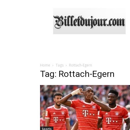
Billetdujour.com
Home
Tags
Rottach-Egern
Tag: Rottach-Egern
Sports