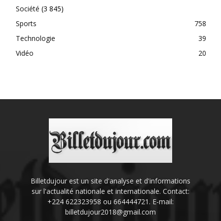
Société
(3 845)
Sports
758
Technologie
39
Vidéo
20
Billetdujour est un site d'analyse et d'informations
sur l'actualité nationale et internationale. Contact:
+224 622323958 ou 664444721. E-mail:
billetdujour2018@gmail.com