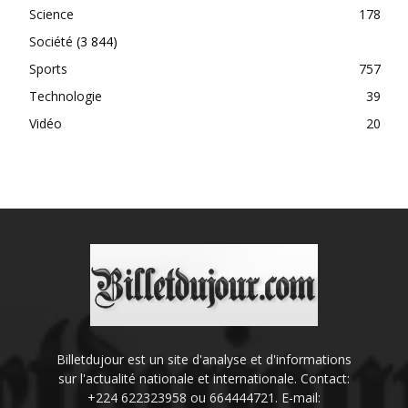
Science
178
Société
(3 844)
Sports
757
Technologie
39
Vidéo
20
Billetdujour est un site d'analyse et d'informations
sur l'actualité nationale et internationale. Contact:
+224 622323958 ou 664444721. E-mail: