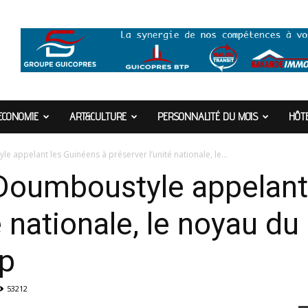
ECONOMIE
ART&CULTURE
PERSONNALITÉ DU MOIS
HÔTE
 appelant les Guinéens à préserver l’unité nationale, le...
Doumboustyle appelant
é nationale, le noyau du
ip
53212