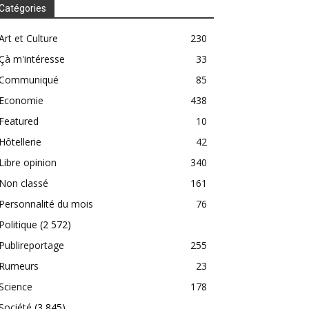
Catégories
Art et Culture
230
Çà m'intéresse
33
Communiqué
85
Economie
438
Featured
10
Hôtellerie
42
Libre opinion
340
Non classé
161
Personnalité du mois
76
Politique
(2 572)
Publireportage
255
Rumeurs
23
Science
178
Société
(3 845)