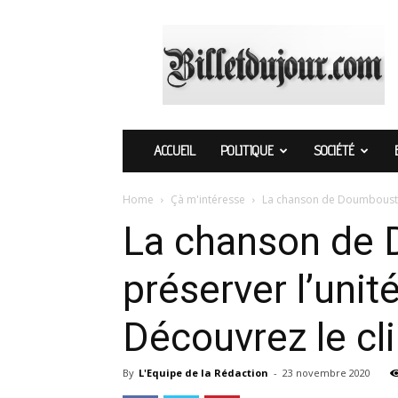
Billetdujour.com
ACCUEIL
POLITIQUE
SOCIÉTÉ
Home
Çà m'intéresse
La chanson de Doumboustyle
La chanson de 
préserver l’unit
Découvrez le cl
By
L'Equipe de la Rédaction
-
23 novembre 2020