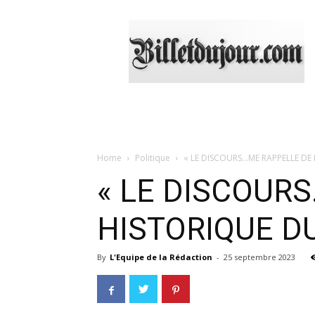
Billetdujour.com
Home
Politique
« LE DISCOURS…ME RAPPELLE DE 
« LE DISCOUR
HISTORIQUE DU
By
L'Equipe de la Rédaction
-
25 septembre 2023