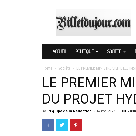
Billetdujour.com
ACCUEIL
POLITIQUE
SOCIÉTÉ
Home
Société
LE PREMIER MINISTRE VISITE LES 
LE PREMIER MI
DU PROJET HY
By
L'Equipe de la Rédaction
-
14 mai 2023
2480