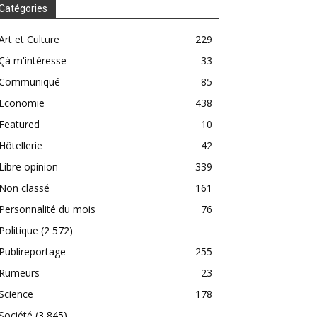
Catégories
Art et Culture
229
Çà m'intéresse
33
Communiqué
85
Economie
438
Featured
10
Hôtellerie
42
Libre opinion
339
Non classé
161
Personnalité du mois
76
Politique
(2 572)
Publireportage
255
Rumeurs
23
Science
178
Société
(3 845)