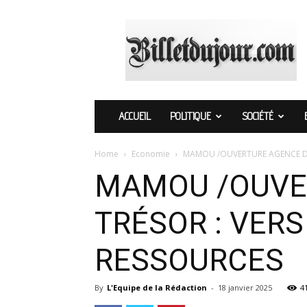
Billetdujour.com
ACCUEIL
POLITIQUE
SOCIÉTÉ
Home
Economie
MAMOU /OUVERTURE AGENCE DES
MAMOU /OUVE
TRÉSOR : VER
RESSOURCES
By
L'Equipe de la Rédaction
-
18 janvier 2025
4