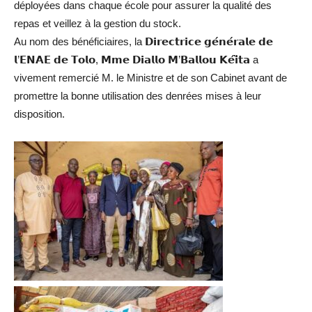
déployées dans chaque école pour assurer la qualité des
repas et veillez à la gestion du stock.
Au nom des bénéficiaires, la 𝗗𝗶𝗿𝗲𝗰𝘁𝗿𝗶𝗰𝗲 𝗴𝗲́𝗻𝗲́𝗿𝗮𝗹𝗲 𝗱𝗲
𝗹’𝗘𝗡𝗔𝗘 𝗱𝗲 𝗧𝗼𝗹𝗼, 𝗠𝗺𝗲 𝗗𝗶𝗮𝗹𝗹𝗼 𝗠’𝗕𝗮𝗹𝗹𝗼𝘂 𝗞𝗲́𝗶̈𝘁𝗮 a
vivement remercié M. le Ministre et de son Cabinet avant de
promettre la bonne utilisation des denrées mises à leur
disposition.