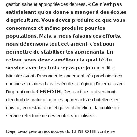
gestion saine et appropriée des denrées. « 𝗖𝗲 𝗻’𝗲𝘀𝘁 𝗽𝗮𝘀
𝘀𝗮𝘁𝗶𝘀𝗳𝗮𝗶𝘀𝗮𝗻𝘁 𝗾𝘂’𝗼𝗻 𝗱𝗼𝗻𝗻𝗲 𝗮̀ 𝗺𝗮𝗻𝗴𝗲𝗿 𝗮̀ 𝗱𝗲𝘀 𝗲́𝗰𝗼𝗹𝗲𝘀
𝗱’𝗮𝗴𝗿𝗶𝗰𝘂𝗹𝘁𝘂𝗿𝗲. 𝗩𝗼𝘂𝘀 𝗱𝗲𝘃𝗲𝘇 𝗽𝗿𝗼𝗱𝘂𝗶𝗿𝗲 𝗰𝗲 𝗾𝘂𝗲 𝘃𝗼𝘂𝘀
𝗰𝗼𝗻𝘀𝗼𝗺𝗺𝗲𝘇 𝗲𝘁 𝗺𝗲̂𝗺𝗲 𝗽𝗿𝗼𝗱𝘂𝗶𝗿𝗲 𝗽𝗼𝘂𝗿 𝗹𝗲𝘀
𝗽𝗼𝗽𝘂𝗹𝗮𝘁𝗶𝗼𝗻𝘀. 𝗠𝗮𝗶𝘀, 𝘀𝗶 𝗻𝗼𝘂𝘀 𝗳𝗮𝗶𝘀𝗼𝗻𝘀 𝗰𝗲𝘀 𝗲𝗳𝗳𝗼𝗿𝘁𝘀,
𝗻𝗼𝘂𝘀 𝗱𝗲́𝗽𝗲𝗻𝘀𝗼𝗻𝘀 𝘁𝗼𝘂𝘁 𝗰𝗲𝘁 𝗮𝗿𝗴𝗲𝗻𝘁, 𝗰’𝗲𝘀𝘁 𝗽𝗼𝘂𝗿
𝗽𝗲𝗿𝗺𝗲𝘁𝘁𝗿𝗲 𝗱𝗲 𝘀𝘁𝗮𝗯𝗶𝗹𝗶𝘀𝗲𝗿 𝗹𝗲𝘀 𝗮𝗽𝗽𝗿𝗲𝗻𝗮𝗻𝘁𝘀. 𝗘𝗻
𝗿𝗲𝘁𝗼𝘂𝗿, 𝘃𝗼𝘂𝘀 𝗱𝗲𝘃𝗲𝘇 𝗮𝗺𝗲́𝗹𝗶𝗼𝗿𝗲𝗿 𝗹𝗮 𝗾𝘂𝗮𝗹𝗶𝘁𝗲́ 𝗱𝘂
𝘀𝗲𝗿𝘃𝗶𝗰𝗲 𝗮𝘃𝗲𝗰 𝗹𝗲𝘀 𝘁𝗿𝗼𝗶𝘀 𝗿𝗲𝗽𝗮𝘀 𝗽𝗮𝗿 𝗷𝗼𝘂𝗿 », a dit le
Ministre avant d’annoncer le lancement très prochaine des
cantines scolaires dans les écoles à régime d’internat avec
l’implication du 𝗖𝗘𝗡𝗙𝗢𝗧𝗛. Des cantines qui serviront
d’endroit de pratique pour les apprenants en hôtellerie, en
cuisine, en restauration et qui vont améliorer la qualité du
service réfectoire de ces écoles spécialisées.
Déjà, deux personnes issues du 𝗖𝗘𝗡𝗙𝗢𝗧𝗛 vont être