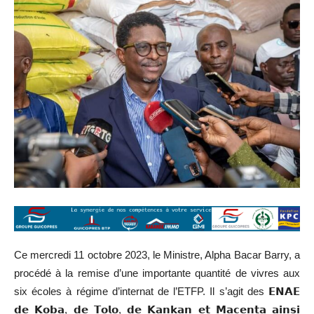
Ce mercredi 11 octobre 2023, le Ministre, Alpha Bacar Barry, a
procédé à la remise d’une importante quantité de vivres aux
six écoles à régime d’internat de l’ETFP. Il s’agit des 𝗘𝗡𝗔𝗘
𝗱𝗲 𝗞𝗼𝗯𝗮, 𝗱𝗲 𝗧𝗼𝗹𝗼, 𝗱𝗲 𝗞𝗮𝗻𝗸𝗮𝗻 𝗲𝘁 𝗠𝗮𝗰𝗲𝗻𝘁𝗮 𝗮𝗶𝗻𝘀𝗶