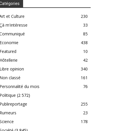
Catégories
Art et Culture
230
Çà m'intéresse
33
Communiqué
85
Economie
438
Featured
10
Hôtellerie
42
Libre opinion
340
Non classé
161
Personnalité du mois
76
Politique
(2 572)
Publireportage
255
Rumeurs
23
Science
178
Société
(3 845)