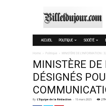
Billetdujour.com
ACCUEIL
POLITIQUE
SOCIÉTÉ
Home
Politique
MINISTÈRE DE L’INFORMATION : 3
MINISTÈRE DE 
DÉSIGNÉS POU
COMMUNICATI
By
L'Equipe de la Rédaction
-
15 mars 2025
279