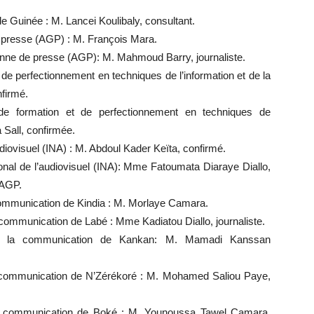
de Guinée : M. Lancei Koulibaly, consultant.
e presse (AGP) : M. François Mara.
éenne de presse (AGP): M. Mahmoud Barry, journaliste.
 de perfectionnement en techniques de l’information et de la
nfirmé.
 de formation et de perfectionnement en techniques de
 Sall, confirmée.
audiovisuel (INA) : M. Abdoul Kader Keïta, confirmé.
ational de l’audiovisuel (INA): Mme Fatoumata Diaraye Diallo,
’AGP.
a communication de Kindia : M. Morlaye Camara.
la communication de Labé : Mme Kadiatou Diallo, journaliste.
t de la communication de Kankan: M. Mamadi Kanssan
 la communication de N’Zérékoré : M. Mohamed Saliou Paye,
e la communication de Boké : M. Younoussa Tawel Camara,