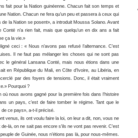
s fait pour la Nation guinéenne. Chacun fait son temps et
’une Nation. Chacun ne fera qu’un peu et passera à ceux qui
ques de la Nation se posent», a introduit Moussa Solano. Avant
Conté n’a rien fait, mais que quelqu’un en dix ans a fait
e ça la vie.»
ligné ceci : « Nous n’avons pas refusé l’alternance. C’est
uises. Il ne faut pas mélanger les choses qui ne sont pas
avec le général Lansana Conté, mais nous étions dans une
sait en République du Mali, en Côte d’Ivoire, au Libéria, en
cerclé par des foyers de tensions. Donc, il était vraiment
ce.» Pourquoi ?
 où nous avons gagné pour la première fois dans l’histoire
 dans un pays, c’est de faire tomber le régime. Tant que le
de ce pays», a-t-il précisé.
nt venus, ils ont voulu faire la loi, on leur a dit, non, vous ne
t de-là, on ne sait pas encore s’ils ne vont pas revenir. C’est
le peuple de Guinée, nous n’étions pas là, pour nous-mêmes.