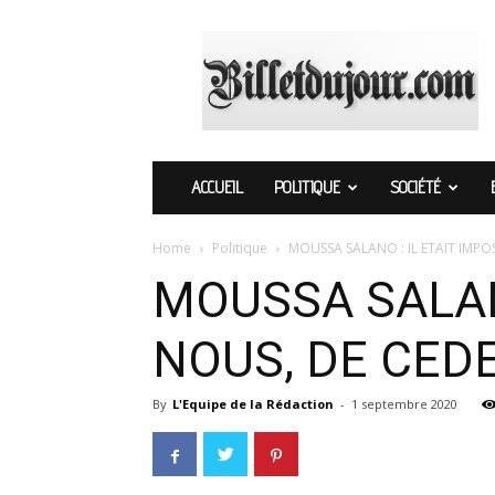
Billetdujour.com
ACCUEIL
POLITIQUE
SOCIÉTÉ
Home
Politique
MOUSSA SALANO : IL ETAIT IMPO
MOUSSA SALANO
NOUS, DE CED
By
L'Equipe de la Rédaction
-
1 septembre 2020