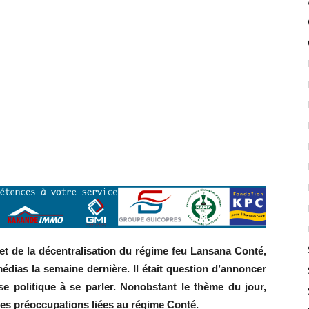
e et de la décentralisation du régime feu Lansana Conté,
ias la semaine dernière. Il était question d’annoncer
se politique à se parler. Nonobstant le thème du jour,
nes préoccupations liées au régime Conté.