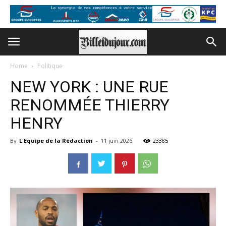
Home
Politique
NEW YORK : UNE RUE
RENOMMÉE THIERRY
HENRY
By
L'Equipe de la Rédaction
-
11 juin 2026
23385