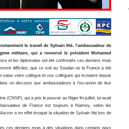
otamment le travail de Sylvain Itté, l’ambassadeur de
gime militaire, qui a renversé le président Mohamed
nce et les diplomates ont été confrontés ces derniers mois
rement difficiles, que ce soit au Soudan où la France a été
salue votre collègue et vos collègues qui écoutent depuis
s dans un discours aux ambassadeurs à l’occasion de leur
e (CNSP), qui a pris le pouvoir au Niger fin-juillet, lui avait
mbassadeur de France est toujours à Niamey, selon les
cron a en effet évoqué la situation de Sylvain Itté lors de
tés ces derniers mois à des situations dans certains pays