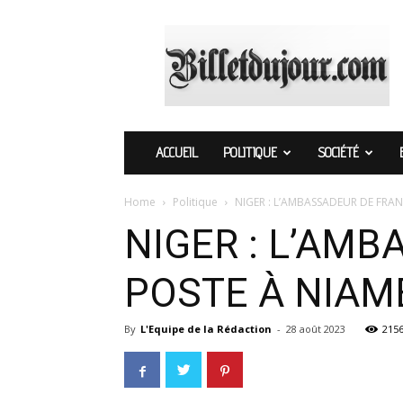
Billetdujour.com
ACCUEIL
POLITIQUE
SOCIÉTÉ
Home
Politique
NIGER : L’AMBASSADEUR DE FRANC
NIGER : L’AM
POSTE À NIAM
By
L'Equipe de la Rédaction
-
28 août 2023
215