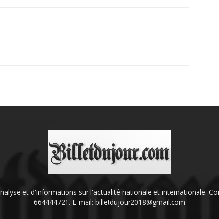
'analyse et d'informations sur l'actualité nationale et internationale.
664444721. E-mail: billetdujour2018@gmail.com