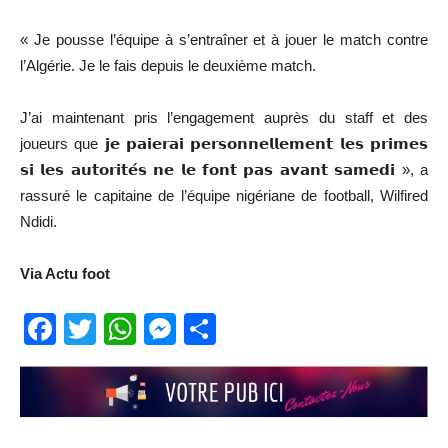
« Je pousse l’équipe à s’entraîner et à jouer le match contre
l’Algérie. Je le fais depuis le deuxième match.
J’ai maintenant pris l’engagement auprès du staff et des
joueurs que 𝗷𝗲 𝗽𝗮𝗶𝗲𝗿𝗮𝗶 𝗽𝗲𝗿𝘀𝗼𝗻𝗻𝗲𝗹𝗹𝗲𝗺𝗲𝗻𝘁 𝗹𝗲𝘀 𝗽𝗿𝗶𝗺𝗲𝘀
𝘀𝗶 𝗹𝗲𝘀 𝗮𝘂𝘁𝗼𝗿𝗶𝘁𝗲́𝘀 𝗻𝗲 𝗹𝗲 𝗳𝗼𝗻𝘁 𝗽𝗮𝘀 𝗮𝘃𝗮𝗻𝘁 𝘀𝗮𝗺𝗲𝗱𝗶 », a
rassuré le capitaine de l’équipe nigériane de football, Wilfired
Ndidi.
Via Actu foot
Facebook
Twitter
WhatsApp
Messenger
Partager