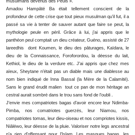
musulmans devenus des Peuls ».
Amadou Hampâté Ba était tellement conscient de la
profondeur de cette crise que tout pieux musulman qu’il fut, il a
passé sa vie à tenter de sauver autant que faire se peut, la
mythologie peule en péril. Grâce à lui, j’ai appris que le
panthéon peul comptait un dieu créateur, Guéno, assisté de 27
lareedhis dont Koumen, le dieu des pâturages, Kaïdara, le
dieu de la Connaissance, Foroforordou, la déesse du lait,
Kethiol, le dieu de la verdure etc. J’ai appris que chez mes
aïeux, Sheytane n’était pas un diable mais une diablesse au
nom bien indiqué de Inna Bassal (la Mère de la Calamité).
Sans le grand érudit malien tout ce pan de mon héritage an
cestral aurait sombré dans le trou sans fond de l’oubli .
J’envie mes compatriotes bagas d’avoir encore leur Ndimba-
Pimba, nos comatriotes guerzés, leur Niamou, nos
compatriotes tomas, leur dieu-oiseau et nos compriotes kissis,
Niâléwo, leur déesse de la pluie. Valoriser notre legs ancestral
n’a rien d’offensant pour l’Islam. Les masques bagas, les