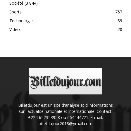
Société
(3 844)
Sports
757
Technologie
39
Vidéo
20
Billetdujour est un site d'analyse et d'informations
sur l'actualité nationale et internationale. Contact:
+224 622323958 ou 664444721. E-mail:
billetdujour2018@gmail.com