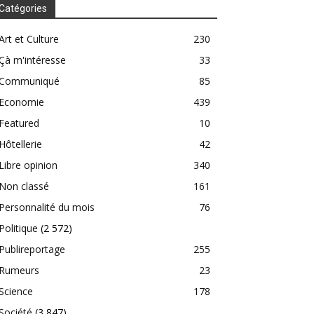
Catégories
Art et Culture
230
Çà m'intéresse
33
Communiqué
85
Economie
439
Featured
10
Hôtellerie
42
Libre opinion
340
Non classé
161
Personnalité du mois
76
Politique
(2 572)
Publireportage
255
Rumeurs
23
Science
178
Société
(3 847)