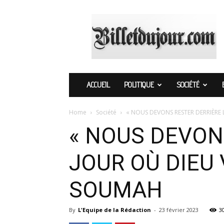
Billetdujour.com
ACCUEIL
POLITIQUE
SOCIÉTÉ
Home
Société
« NOUS DEVONS RESTER DERRIÈRE L
« NOUS DEVON
JOUR OÙ DIEU
SOUMAH
By
L'Equipe de la Rédaction
-
23 février 2023
3