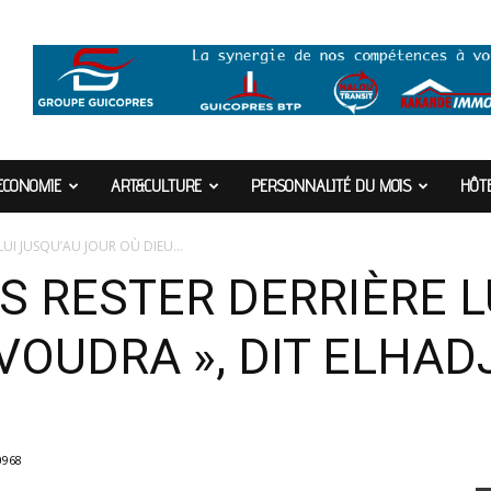
ECONOMIE
ART&CULTURE
PERSONNALITÉ DU MOIS
HÔTE
UI JUSQU’AU JOUR OÙ DIEU...
S RESTER DERRIÈRE L
 VOUDRA », DIT ELHA
0968