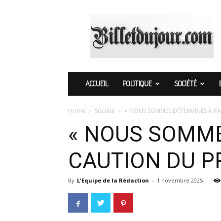
Billetdujour.com
ACCUEIL
POLITIQUE
SOCIÉTÉ
Home
Société
« NOUS SOMMES DÉTERMINÉS À PA
« NOUS SOMME
CAUTION DU P
By
L'Equipe de la Rédaction
-
1 novembre 2025