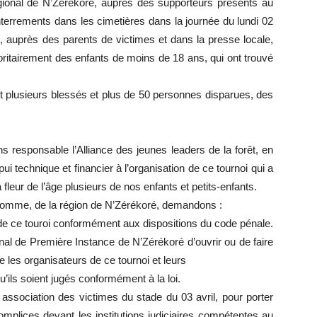
 régional de N’Zérékoré, auprès des supporteurs présents au
nterrements dans les cimetières dans la journée du lundi 02
 auprès des parents de victimes et dans la presse locale,
ritairement des enfants de moins de 18 ans, qui ont trouvé
t plusieurs blessés et plus de 50 personnes disparues, des
s responsable l’Alliance des jeunes leaders de la forêt, en
 technique et financier à l’organisation de ce tournoi qui a
 fleur de l’âge plusieurs de nos enfants et petits-enfants.
’homme, de la région de N’Zérékoré, demandons :
 de ce touroi conformément aux dispositions du code pénale.
nal de Première Instance de N’Zérékoré d’ouvrir ou de faire
re les organisateurs de ce tournoi et leurs
u’ils soient jugés conformément à la loi.
association des victimes du stade du 03 avril, pour porter
complices devant les institutions judiciaires compétentes au