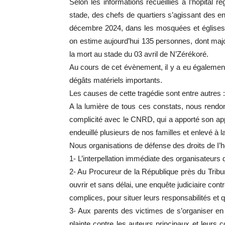
Selon les informations recueillies à l’hôpital
stade, des chefs de quartiers s’agissant des e
décembre 2024, dans les mosquées et églises,
on estime aujourd’hui 135 personnes, dont majo
la mort au stade du 03 avril de N’Zérékoré.
Au cours de cet évènement, il y a eu égalemen
dégâts matériels importants.
Les causes de cette tragédie sont entre autres :
A la lumière de tous ces constats, nous rendon
complicité avec le CNRD, qui a apporté son appui
endeuillé plusieurs de nos familles et enlevé à la
Nous organisations de défense des droits de I
1- L’interpellation immédiate des organisateurs
2- Au Procureur de la République près du Tribu
ouvrir et sans délai, une enquête judiciaire cont
complices, pour situer leurs responsabilités et q
3- Aux parents des victimes de s’organiser en 
plainte contre les auteurs principaux et leurs 