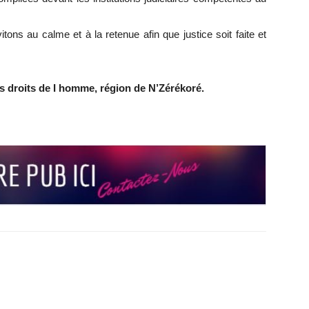
tons au calme et à la retenue afin que justice soit faite et
es droits de I homme, région de N’Zérékoré.
r
r