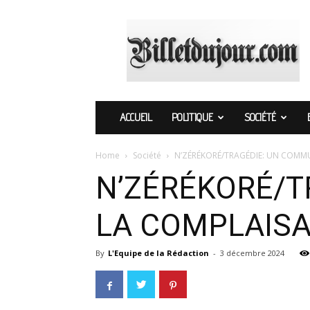
Billetdujour.com
ACCUEIL
POLITIQUE
SOCIÉTÉ
Home
Société
N’ZÉRÉKORÉ/TRAGÉDIE: UN COMM
N’ZÉRÉKORÉ/T
LA COMPLAIS
By
L'Equipe de la Rédaction
-
3 décembre 2024