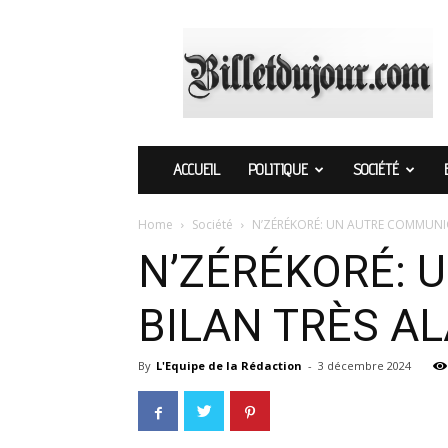
Billetdujour.com
ACCUEIL
POLITIQUE
SOCIÉTÉ
Home
Société
N’ZÉRÉKORÉ: UN AUTRE COMMUNI
N’ZÉRÉKORÉ: 
BILAN TRÈS A
By
L'Equipe de la Rédaction
-
3 décembre 2024