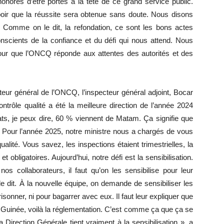
norés d’être portés à la tête de ce grand service public.
poir que la réussite sera obtenue sans doute. Nous disons
. Comme on le dit, la refondation, ce sont les bons actes
nscients de la confiance et du défi qui nous attend. Nous
ur que l’ONCQ réponde aux attentes des autorités et des
teur général de l’ONCQ, l’inspecteur général adjoint, Bocar
trôle qualité a été la meilleure direction de l’année 2024
ts, je peux dire, 60 % viennent de Matam. Ça signifie que
. Pour l’année 2025, notre ministre nous a chargés de vous
ualité. Vous savez, les inspections étaient trimestrielles, la
 obligatoires. Aujourd’hui, notre défi est la sensibilisation.
s collaborateurs, il faut qu’on les sensibilise pour leur
elle dit. À la nouvelle équipe, on demande de sensibiliser les
onner, ni pour bagarrer avec eux. Il faut leur expliquer que
Guinée, voilà la réglementation. C’est comme ça que ça se
Direction Générale tient vraiment à la sensibilisation », a