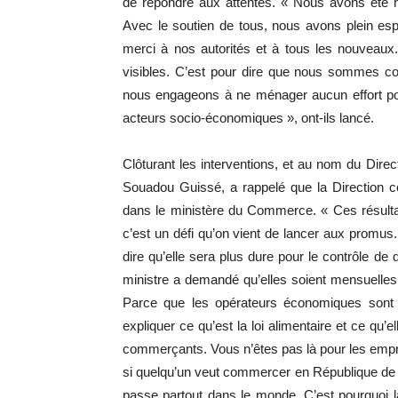
de répondre aux attentes. « Nous avons été ho
Avec le soutien de tous, nous avons plein es
merci à nos autorités et à tous les nouveaux
visibles. C’est pour dire que nous sommes co
nous engageons à ne ménager aucun effort po
acteurs socio-économiques », ont-ils lancé.
Clôturant les interventions, et au nom du Direc
Souadou Guissé, a rappelé que la Direction con
dans le ministère du Commerce. « Ces résulta
c’est un défi qu’on vient de lancer aux promus
dire qu’elle sera plus dure pour le contrôle de q
ministre a demandé qu’elles soient mensuelles et
Parce que les opérateurs économiques sont no
expliquer ce qu’est la loi alimentaire et ce qu’
commerçants. Vous n’êtes pas là pour les empris
si quelqu’un veut commercer en République de 
passe partout dans le monde. C’est pourquoi la 