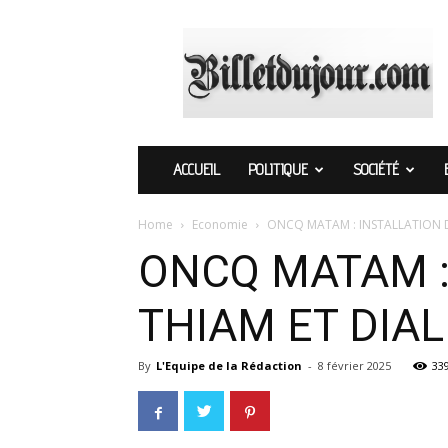
Billetdujour.com
ACCUEIL
POLITIQUE
SOCIÉTÉ
Home
Economie
ONCQ MATAM : INSTALLATION
ONCQ MATAM 
THIAM ET DIA
By
L'Equipe de la Rédaction
-
8 février 2025
33