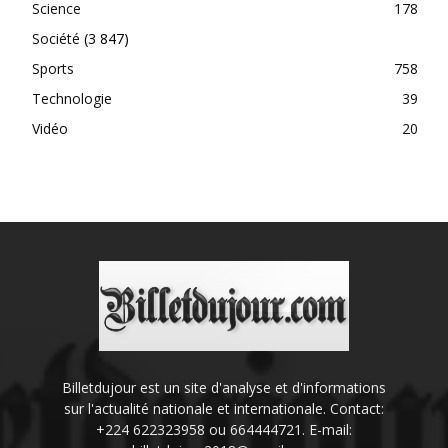
Science
178
Société
(3 847)
Sports
758
Technologie
39
Vidéo
20
Billetdujour est un site d'analyse et d'informations
sur l'actualité nationale et internationale. Contact:
+224 622323958 ou 664444721. E-mail: