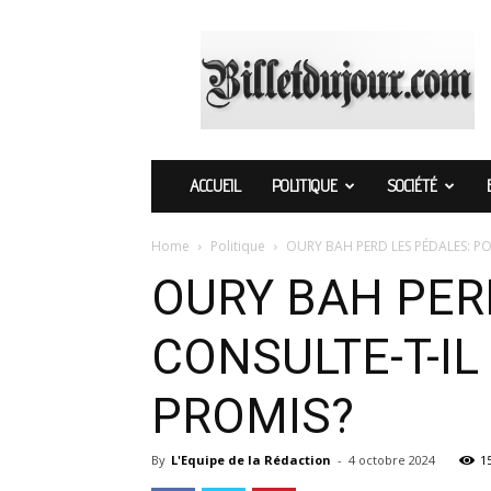
Billetdujour.com
ACCUEIL
POLITIQUE
SOCIÉTÉ
Home
Politique
OURY BAH PERD LES PÉDALES: PO
OURY BAH PER
CONSULTE-T-I
PROMIS?
By
L'Equipe de la Rédaction
-
4 octobre 2024
1