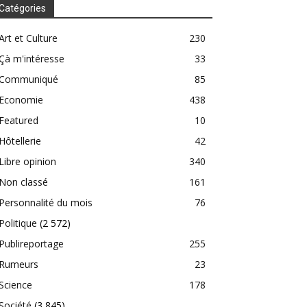
Catégories
Art et Culture
230
Çà m'intéresse
33
Communiqué
85
Economie
438
Featured
10
Hôtellerie
42
Libre opinion
340
Non classé
161
Personnalité du mois
76
Politique
(2 572)
Publireportage
255
Rumeurs
23
Science
178
Société
(3 845)