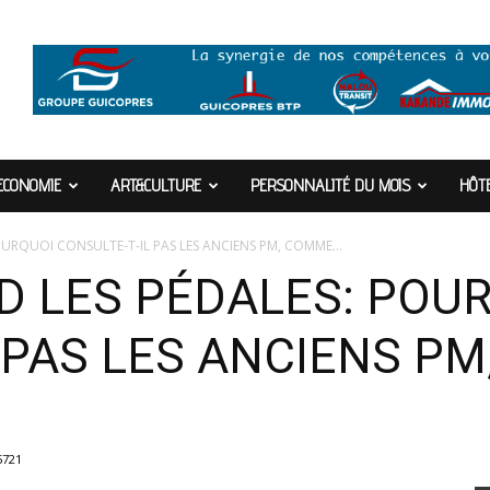
ECONOMIE
ART&CULTURE
PERSONNALITÉ DU MOIS
HÔTE
URQUOI CONSULTE-T-IL PAS LES ANCIENS PM, COMME...
D LES PÉDALES: POU
L PAS LES ANCIENS P
5721