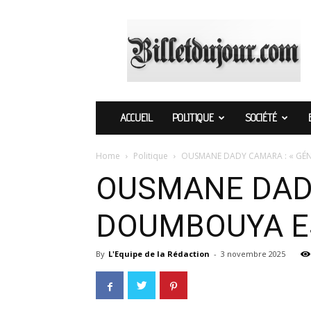
Billetdujour.com
ACCUEIL
POLITIQUE
SOCIÉTÉ
Home
Politique
OUSMANE DADY CAMARA : « GÉN
OUSMANE DADY
DOUMBOUYA ES
By
L'Equipe de la Rédaction
-
3 novembre 2025